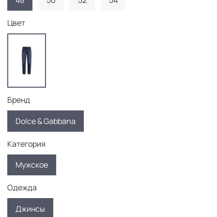
48
50
52
54
Цвет
Бренд
Dolce & Gabbana
Категория
Мужское
Одежда
Джинсы