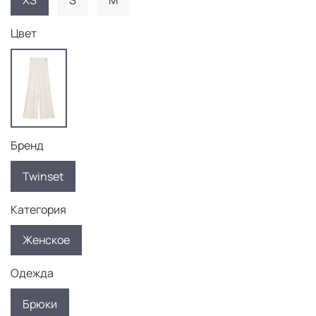
XS
S
M
Цвет
Бренд
Twinset
Категория
Женское
Одежда
Брюки