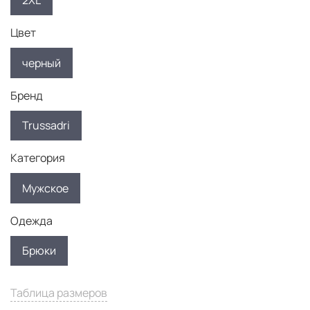
2XL
Цвет
черный
Бренд
Trussadri
Категория
Мужское
Одежда
Брюки
Таблица размеров