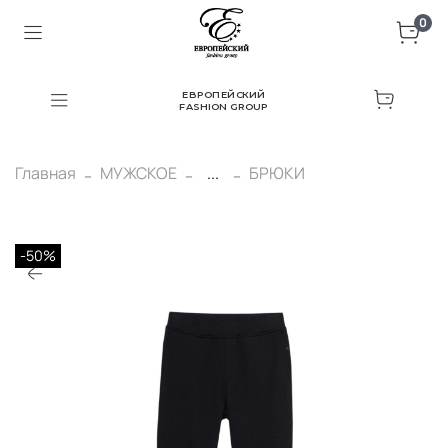
0
ЕВРОПЕЙСКИЙ
FASHION GROUP
Главная
МУЖСКОЕ
...
БРЮКИ
-50%