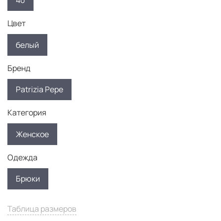
40
Цвет
белый
Бренд
Patrizia Pepe
Категория
Женское
Одежда
Брюки
Таблица размеров