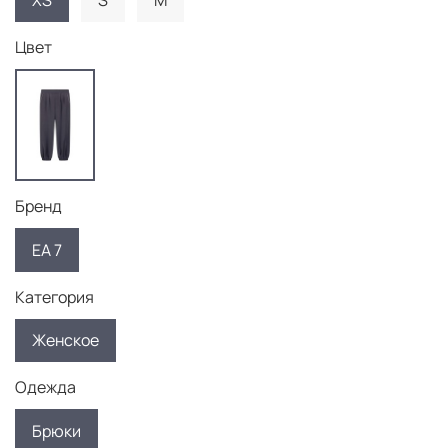
XS
S
M
Цвет
Бренд
EA 7
Категория
Женское
Одежда
Брюки