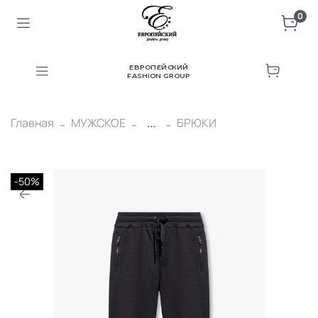
0
ЕВРОПЕЙСКИЙ
FASHION GROUP
Главная
МУЖСКОЕ
...
БРЮКИ
-50%